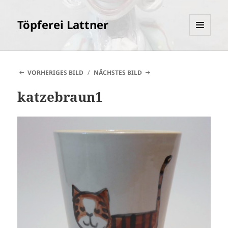
Töpferei Lattner
MENÜ
UND
WIDGETS
VORHERIGES BILD
NÄCHSTES BILD
katzebraun1