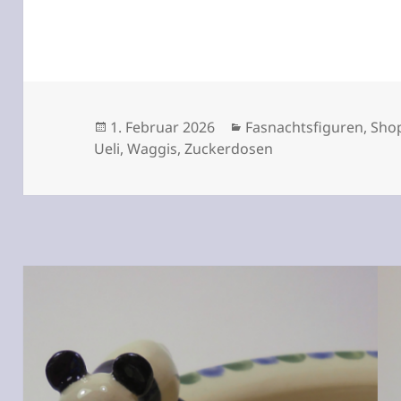
Veröffentlicht
Kategorien
1. Februar 2026
Fasnachtsfiguren
,
Sho
am
Ueli
,
Waggis
,
Zuckerdosen