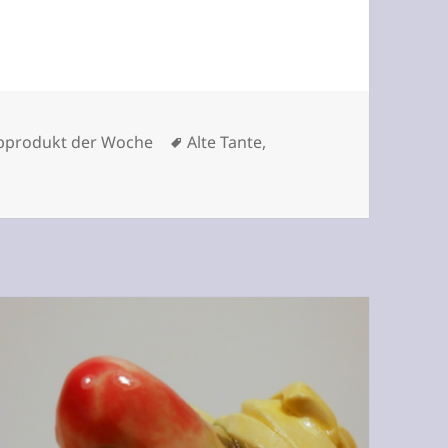
Schlagwörter
pprodukt der Woche
Alte Tante
,